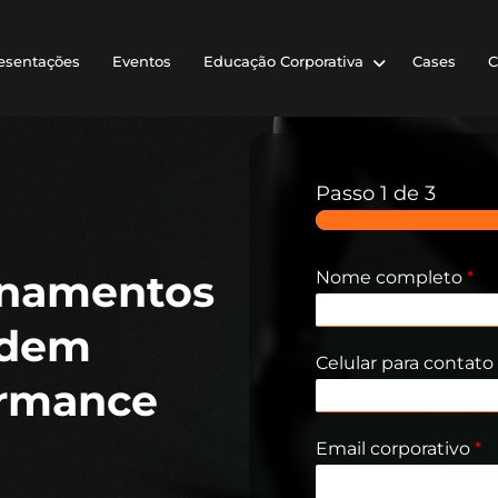
esentações
Eventos
Educação Corporativa
Cases
C
Passo
1
de 3
inamentos
Nome completo
*
odem
Celular para contato​
ormance
Email corporativo​
*