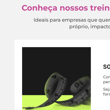
Conheça nossos trei
Ideais para empresas que quer
próprio, impact
SO
Co
pen
Sej
for