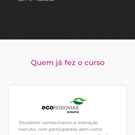
Quem já fez o curso
"Excelente: conhecimento e interação
instrutor com participantes, bem como