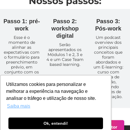
Nossos passos:
Passo 1: pré-
Passo 2:
Passo 3:
work
workshop
Pós-work
digital
Esse é o
Um podcast
momento de
overview dos
Serão
alinhar as
principais
apresentados os
expectativas com
conceitos que
Módulos 1 e 2, 3 e
o formulário para
foram
4 e um Case Team
preenchimento
abordados e
based learning.
prévio, em
um E-learning:
conjunto com os
curso com
líderes.
tomada de
decisão,
Utilizamos cookies para personalizar e
simulando
melhorar a experiência na navegação e
situações de
comunicação.
analisar o tráfego e utilização de nosso site.
Saiba mais
Ok, entendi!
Falar com um Consultor