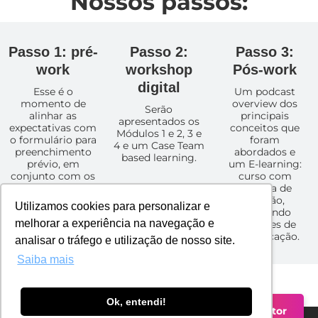
Nossos passos:
Passo 1: pré-
Passo 2:
Passo 3:
work
workshop
Pós-work
digital
Esse é o
Um podcast
momento de
overview dos
Serão
alinhar as
principais
apresentados os
expectativas com
conceitos que
Módulos 1 e 2, 3 e
o formulário para
foram
4 e um Case Team
preenchimento
abordados e
based learning.
prévio, em
um E-learning:
conjunto com os
curso com
líderes.
tomada de
decisão,
Utilizamos cookies para personalizar e
simulando
melhorar a experiência na navegação e
situações de
comunicação.
analisar o tráfego e utilização de nosso site.
Saiba mais
Ok, entendi!
Falar com um Consultor