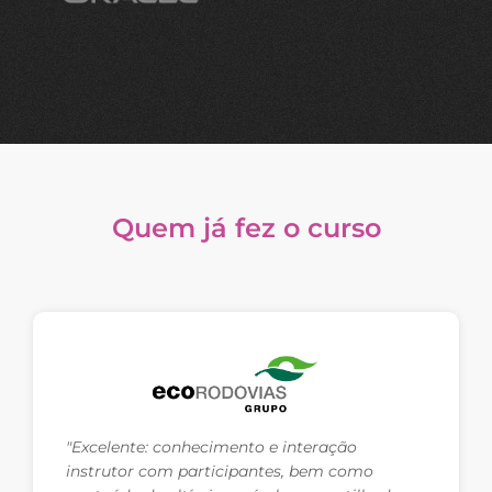
Quem já fez o curso
"Excelente: conhecimento e interação
instrutor com participantes, bem como