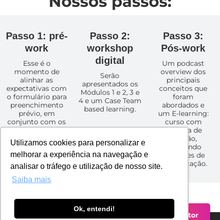
Nossos passos:
Passo 1: pré-
Passo 2:
Passo 3:
work
workshop
Pós-work
digital
Esse é o
Um podcast
momento de
overview dos
Serão
alinhar as
principais
apresentados os
expectativas com
conceitos que
Módulos 1 e 2, 3 e
o formulário para
foram
4 e um Case Team
preenchimento
abordados e
based learning.
prévio, em
um E-learning:
conjunto com os
curso com
líderes.
tomada de
decisão,
Utilizamos cookies para personalizar e
simulando
melhorar a experiência na navegação e
situações de
comunicação.
analisar o tráfego e utilização de nosso site.
Saiba mais
Ok, entendi!
Falar com um Consultor