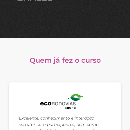
Quem já fez o curso
"Excelente: conhecimento e interação
instrutor com participantes, bem como