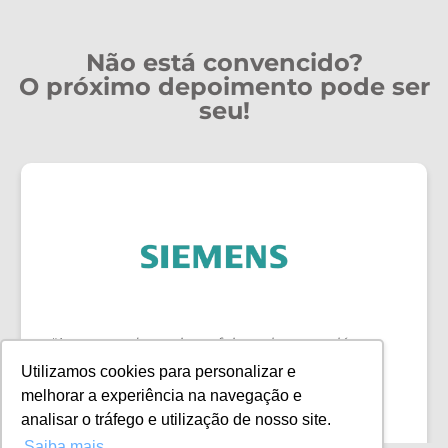
Não está convencido?
O próximo depoimento pode ser
seu!
"A entrega dos trainers foi excelente — além
de conduzirem o treinamento com o time de
Utilizamos cookies para personalizar e
forma clara e eficiente, também se
melhorar a experiência na navegação e
mostraram bastante disponíveis para apoiar
analisar o tráfego e utilização de nosso site.
individualmente cada colaborador, o que fez
Saiba mais